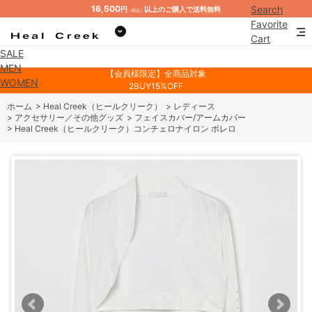
16,500
Search
円
以上のご購入で送料無料
（税込）
Favorite
Cart
SALE
Mypage
MEN
【会員様限定】全商品対象
WOMEN
2BUY15%OFF
ホーム
>
Heal Creek（ヒールクリーク）
>
レディース
>
アクセサリー／その他グッズ
>
フェイスカバー/アームカバー
>
Heal Creek（ヒールクリーク）コンチェロナイロン ボレロ