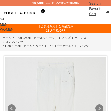
16,500
Search
円
以上のご購入で送料無料
（税込）
Favorite
Cart
SALE
Mypage
MEN
【会員様限定】全商品対象
WOMEN
2BUY15%OFF
ホーム
>
Heal Creek（ヒールクリーク）
>
メンズ
>
ボトムス
>
ロングパンツ
>
Heal Creek（ヒールクリーク）PK8（ピーケーエイト）パンツ