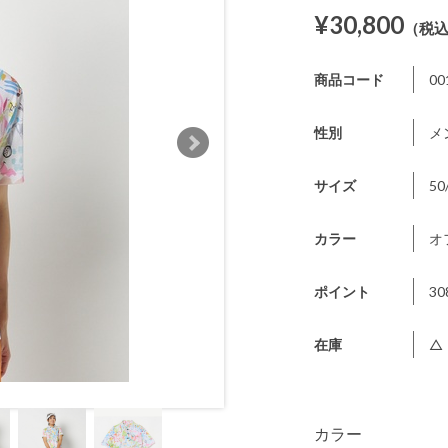
¥30,800
（税
商品コード
00
性別
メ
サイズ
50
カラー
オ
ポイント
30
在庫
△
カラー