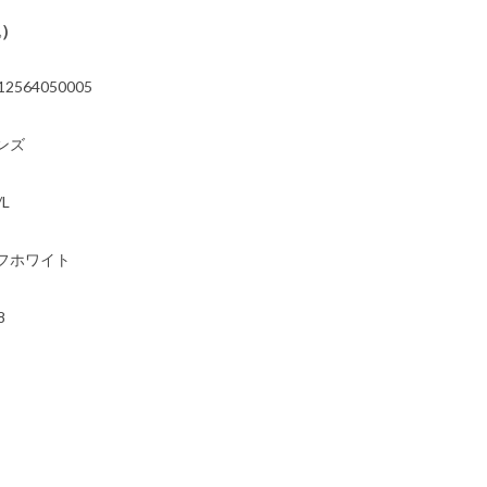
込）
12564050005
ンズ
/L
フホワイト
8