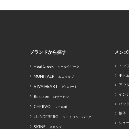
ブランドから探す
メンズ
トッ
Heal Creek
ヒールクリーク
ボト
MUNITALP
ムニタルプ
アウ
VIVA HEART
ビバハート
イン
Rosasen
ロサーセン
バッグ
CHERVO
シェルボ
帽子
J.LINDEBERG
ジェイ リンドバーグ
シュ
SKINS
スキンズ