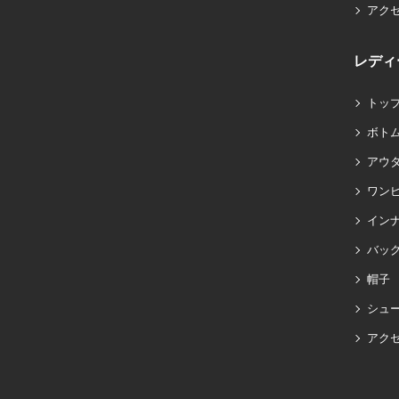
アク
レディ
トッ
ボト
アウ
ワン
イン
バッグ
帽子
シュ
アク