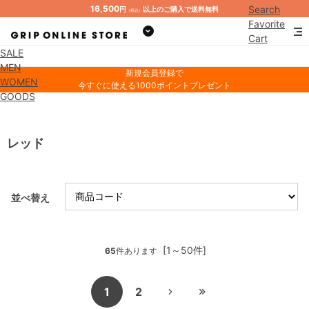
16,500
Search
円
以上のご購入で送料無料
（税込）
Favorite
Cart
SALE
Mypage
MEN
新規会員登録で
WOMEN
今すぐに使える1000ポイントプレゼント
GOODS
レッド
並べ替え
[1～50件]
65
件あります
1
2