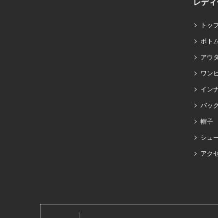
レディ
トッ
ボト
アウ
ワン
イン
バッグ
帽子
シュ
アク