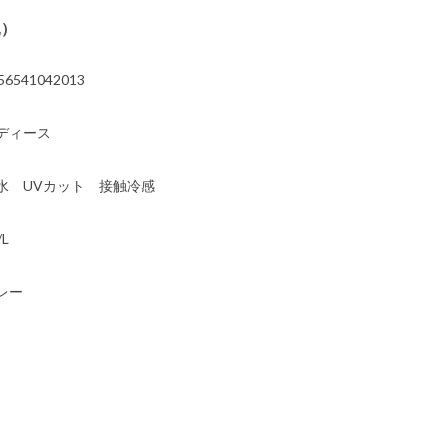
込）
56541042013
ディース
水 UVカット 接触冷感
/L
レー