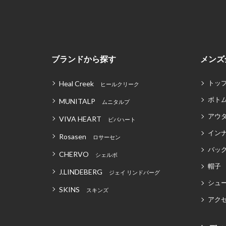
ブランドから探す
メンズ
トッ
Heal Creek
ヒールクリーク
ボト
MUNITALP
ムニタルプ
アウ
VIVA HEART
ビバハート
イン
Rosasen
ロサーセン
バッグ
CHERVO
シェルボ
帽子
J.LINDEBERG
ジェイ リンドバーグ
シュ
SKINS
スキンズ
アク