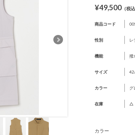
¥49,500
（税
商品コード
00
性別
レ
機能
撥
サイズ
42
カラー
グ
在庫
△
カラー