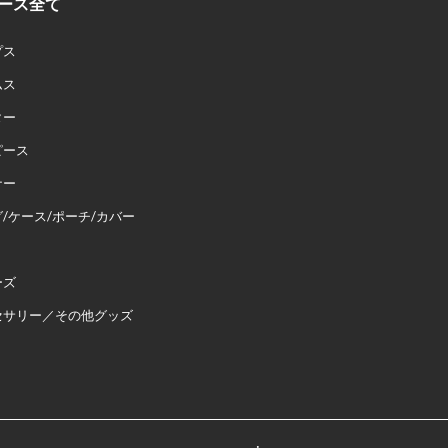
ース全て
プス
ムス
ター
ピース
ナー
/ケース/ポーチ/カバー
ーズ
セサリー／その他グッズ