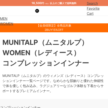
16,500
Search
円
以上のご購入で送料無料
（税込）
Favorite
Cart
MEN
Mypage
WOMEN
【会員様限定】全商品対象
2BUY15%OFF
MUNITALP
（ムニタルプ）
WOMEN
（レディース）
コンプレッションインナー
MUNITALP（ムニタルプ）のウィメンズ（レディース）コンプレッ
ションインナー一覧ページです。なめらかな肌触りと優れた伸縮性
で体を優しく包み込み、ラグジュアリーなゴルフ体験を下着からサ
ポートするプレミアムインナー。
コンプレッションインナー