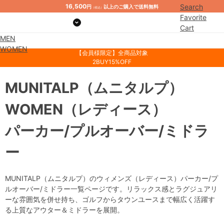
16,500
Search
円
以上のご購入で送料無料
（税込）
Favorite
Cart
MEN
Mypage
WOMEN
【会員様限定】全商品対象
2BUY15%OFF
MUNITALP
（ムニタルプ）
WOMEN
（レディース）
パーカー/プルオーバー/ミドラ
ー
MUNITALP（ムニタルプ）のウィメンズ（レディース）パーカー/プ
ルオーバー/ミドラー一覧ページです。リラックス感とラグジュアリ
ーな雰囲気を併せ持ち、ゴルフからタウンユースまで幅広く活躍す
る上質なアウター＆ミドラーを展開。