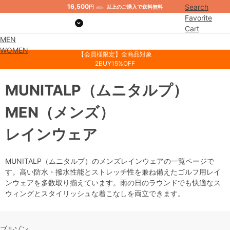
16,500
Search
円
以上のご購入で送料無料
（税込）
Favorite
Cart
MEN
Mypage
WOMEN
【会員様限定】全商品対象
2BUY15%OFF
MUNITALP
（ムニタルプ）
MEN
（メンズ）
レインウェア
MUNITALP（ムニタルプ）のメンズレインウェアの一覧ページで
す。高い防水・撥水性能とストレッチ性を兼ね備えたゴルフ用レイ
ンウェアを多数取り揃えています。雨の日のラウンドでも快適なス
ウィングとスタイリッシュな着こなしを両立できます。
ブルゾン