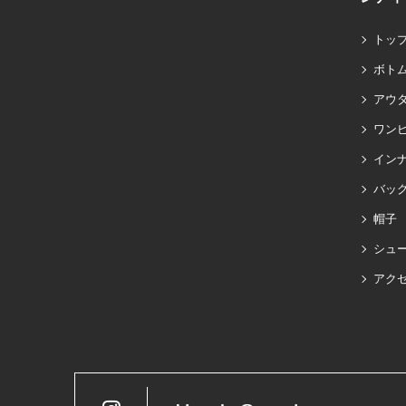
トッ
ボト
アウ
ワン
イン
バッグ
帽子
シュ
アク