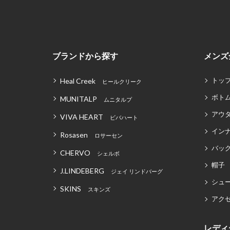
ブランドから探す
メンズ
トッ
Heal Creek
ヒールクリーク
ボト
MUNITALP
ムニタルプ
アウ
VIVA HEART
ビバハート
イン
Rosasen
ロサーセン
バッグ
CHERVO
シェルボ
帽子
J.LINDEBERG
ジェイ リンドバーグ
シュ
SKINS
スキンズ
アク
レディ