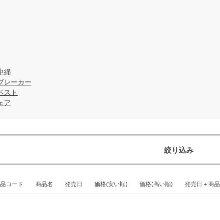
中綿
ブレーカー
ベスト
ェア
絞り込み
品コード
商品名
発売日
価格(安い順)
価格(高い順)
発売日＋商品