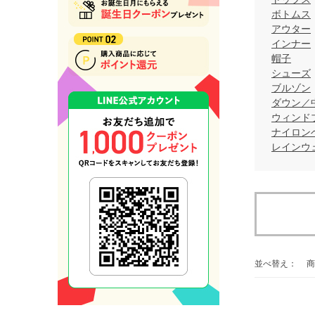
ボトムス
アウター
インナー
帽子
シューズ
ブルゾン
ダウン／
ウィンド
ナイロン
レインウ
並べ替え：
商