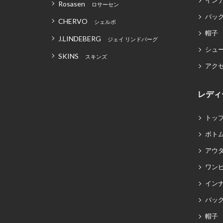
イン
Rosasen
ロサーセン
バッグ
CHERVO
シェルボ
帽子
J.LINDEBERG
ジェイ リンドバーグ
シュ
SKINS
スキンズ
アク
レディ
トッ
ボト
アウ
ワン
イン
バッグ
帽子