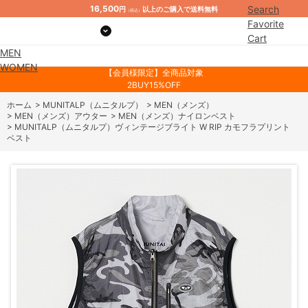
16,500
Search
円
以上のご購入で送料無料
（税込）
Favorite
Cart
MEN
Mypage
WOMEN
【会員様限定】全商品対象
2BUY15%OFF
ホーム
>
MUNITALP（ムニタルプ）
>
MEN（メンズ）
>
MEN（メンズ）アウター
>
MEN（メンズ）ナイロンベスト
>
MUNITALP（ムニタルプ）ヴィンテージブライト W RIP カモフラプリント
ベスト