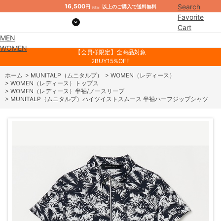
16,500
Search
円
以上のご購入で送料無料
（税込）
Favorite
Cart
MEN
Mypage
WOMEN
【会員様限定】全商品対象
2BUY15%OFF
ホーム
>
MUNITALP（ムニタルプ）
>
WOMEN（レディース）
>
WOMEN（レディース）トップス
>
WOMEN（レディース）半袖/ノースリーブ
>
MUNITALP（ムニタルプ）ハイツイストスムース 半袖ハーフジップシャツ