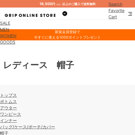
16,500
Search
円
以上のご購入で送料無料
（税込）
Favorite
Cart
SALE
Mypage
MEN
新規会員登録で
WOMEN
今すぐに使える1000ポイントプレゼント
GOODS
レディース 帽子
トップス
ボトムス
アウター
ワンピース
インナー
バッグ/ケース/ポーチ/カバー
帽子