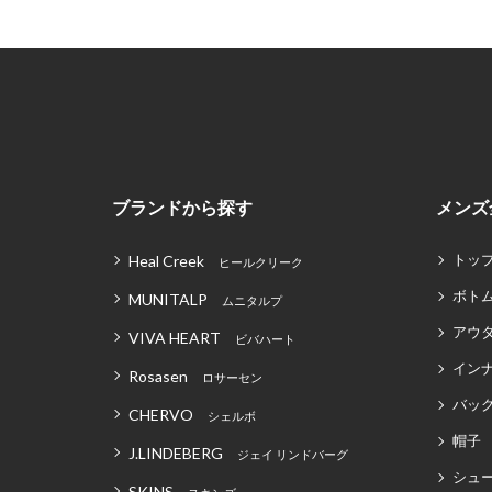
ブランドから探す
メンズ
トッ
Heal Creek
ヒールクリーク
ボト
MUNITALP
ムニタルプ
アウ
VIVA HEART
ビバハート
イン
Rosasen
ロサーセン
バッグ
CHERVO
シェルボ
帽子
J.LINDEBERG
ジェイ リンドバーグ
シュ
SKINS