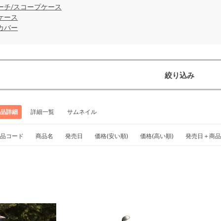
ーチ/スコープケース
ケース
カバー
絞り込み
品詳細
詳細一覧
サムネイル
品コード
商品名
発売日
価格(安い順)
価格(高い順)
発売日＋商品