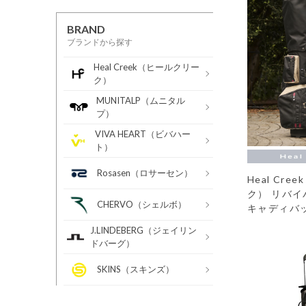
BRAND
ブランドから探す
Heal Creek（ヒールクリー
ク）
MUNITALP（ムニタル
プ）
VIVA HEART（ビバハー
ト）
Rosasen（ロサーセン）
Heal Cr
ク） リバ
CHERVO（シェルボ）
キャディバ
J.LINDEBERG（ジェイリン
ドバーグ）
SKINS（スキンズ）