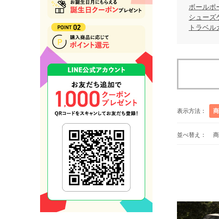
ボールポ
シューズ
トラベル
表示方法：
商
並べ替え：
商