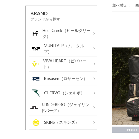
並べ替え：
商
BRAND
ブランドから探す
Heal Creek（ヒールクリー
ク）
MUNITALP（ムニタル
プ）
VIVA HEART（ビバハー
ト）
Rosasen（ロサーセン）
CHERVO（シェルボ）
J.LINDEBERG（ジェイリン
ドバーグ）
SKINS（スキンズ）