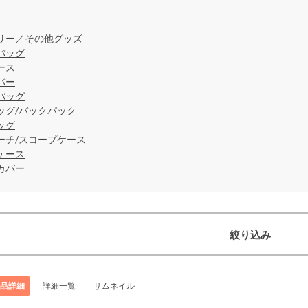
リー／その他グッズ
バッグ
ース
バー
バッグ
ッグ/バックパック
ッグ
ーチ/スコープケース
ケース
カバー
絞り込み
品詳細
詳細一覧
サムネイル