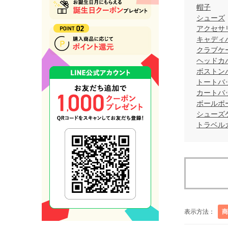
帽子
シューズ
アクセサ
キャディ
クラブケ
ヘッドカ
ボストン
トートバ
カートバ
ボールポ
シューズ
トラベル
表示方法：
商