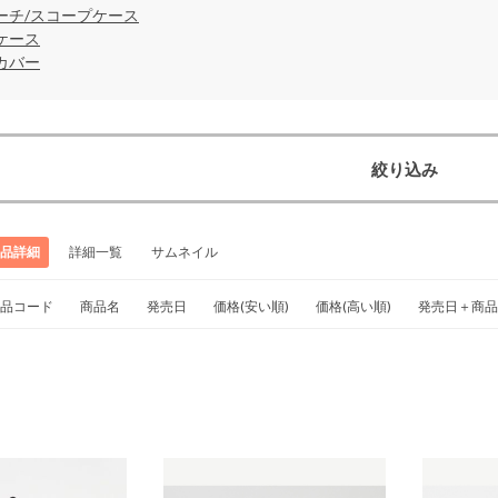
ーチ/スコープケース
ケース
カバー
絞り込み
品詳細
詳細一覧
サムネイル
品コード
商品名
発売日
価格(安い順)
価格(高い順)
発売日＋商品