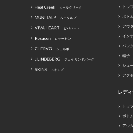
トッ
Heal Creek
ヒールクリーク
ボト
MUNITALP
ムニタルプ
アウ
VIVA HEART
ビバハート
イン
Rosasen
ロサーセン
バッグ
CHERVO
シェルボ
帽子
J.LINDEBERG
ジェイ リンドバーグ
シュ
SKINS
スキンズ
アク
レディ
トッ
ボト
アウ