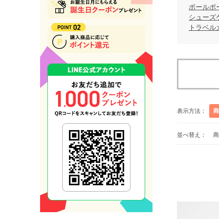
ボールポ
シューズ
トラベル
表示方法：
商
並べ替え：
商