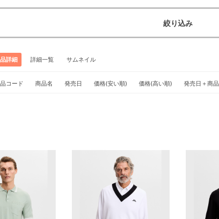
絞り込み
品詳細
詳細一覧
サムネイル
品コード
商品名
発売日
価格(安い順)
価格(高い順)
発売日＋商品