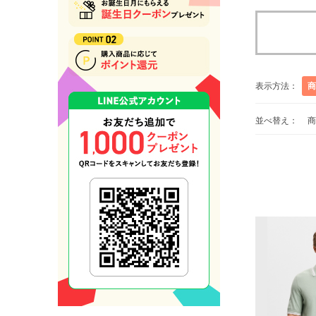
表示方法：
商
並べ替え：
商