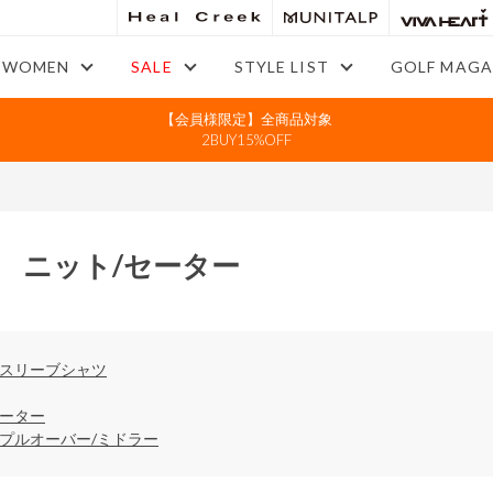
WOMEN
SALE
STYLE LIST
GOLF MAGA
【会員様限定】全商品対象
2BUY15%OFF
 ニット/セーター
ースリーブシャツ
セーター
/プルオーバー/ミドラー