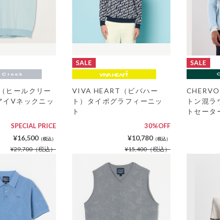
eek（ヒールクリー
VIVA HEART（ビバハー
CHER
アイVネックニッ
ト）タイポグラフィーニッ
トン混ラ
ト
トセータ
SPECIAL PRICE
30%OFF
¥16,500
¥10,780
（税込）
（税込）
¥29,700
（税込）
¥15,400
（税込）