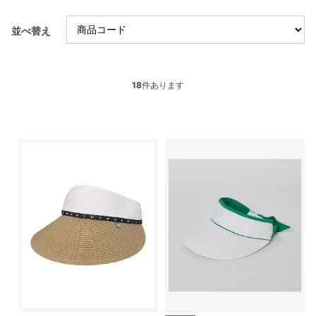
並べ替え
18
件あります