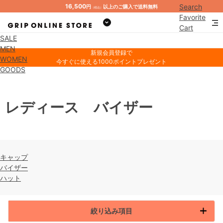
16,500
Search
円
以上のご購入で送料無料
（税込）
Favorite
Cart
SALE
Mypage
MEN
新規会員登録で
WOMEN
今すぐに使える1000ポイントプレゼント
GOODS
レディース バイザー
キャップ
バイザー
ハット
絞り込み項目