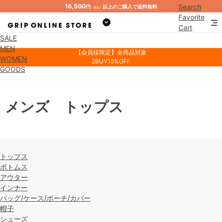
16,500
Search
円
以上のご購入で送料無料
（税込）
Favorite
Cart
SALE
Mypage
MEN
【会員様限定】全商品対象
WOMEN
2BUY15%OFF
GOODS
メンズ トップス
トップス
ボトムス
アウター
インナー
バッグ/ケース/ポーチ/カバー
帽子
シューズ