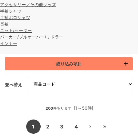
アクセサリー／その他グッズ
半袖シャツ
半袖ポロシャツ
長袖
ニット/セーター
パーカー/プルオーバー/ミドラー
インナー
絞り込み項目
並べ替え
[1～50件]
200
件あります
1
2
3
4