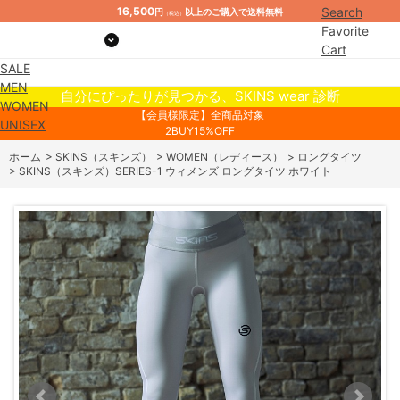
16,500
Search
円
以上のご購入で送料無料
（税込）
Favorite
Cart
SALE
Mypage
MEN
自分にぴったりが見つかる、SKINS wear 診断
WOMEN
【会員様限定】全商品対象
UNISEX
2BUY15%OFF
ホーム
>
SKINS（スキンズ）
>
WOMEN（レディース）
>
ロングタイツ
>
SKINS（スキンズ）SERIES-1 ウィメンズ ロングタイツ ホワイト