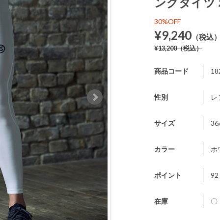
ングタイツ
30%OFF
¥9,240
（税込
¥13,200
（税込）
商品コード
18
性別
レ
サイズ
36
カラー
ホ
ポイント
92
在庫
〇