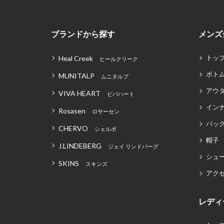
ブランドから探す
メンズ
トッ
Heal Creek
ヒールクリーク
ボト
MUNITALP
ムニタルプ
アウ
VIVA HEART
ビバハート
イン
Rosasen
ロサーセン
バッグ
CHERVO
シェルボ
帽子
J.LINDEBERG
ジェイ リンドバーグ
シュ
SKINS
スキンズ
アク
レディ