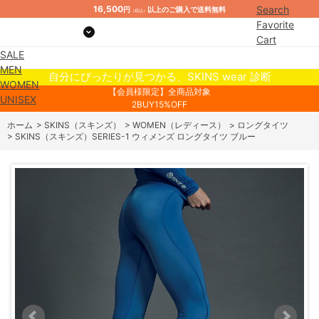
16,500
Search
円
以上のご購入で送料無料
（税込）
Favorite
Cart
SALE
Mypage
MEN
自分にぴったりが見つかる、SKINS wear 診断
WOMEN
【会員様限定】全商品対象
UNISEX
2BUY15%OFF
ホーム
>
SKINS（スキンズ）
>
WOMEN（レディース）
>
ロングタイツ
>
SKINS（スキンズ）SERIES-1 ウィメンズ ロングタイツ ブルー