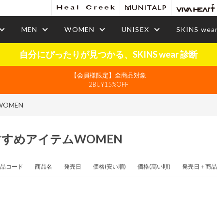
MEN
WOMEN
UNISEX
SKINS wea
自分にぴったりが見つかる、SKINS wear 診断
【会員様限定】全商品対象
2BUY15%OFF
OMEN
すすめアイテムWOMEN
品コード
商品名
発売日
価格(安い順)
価格(高い順)
発売日＋商品