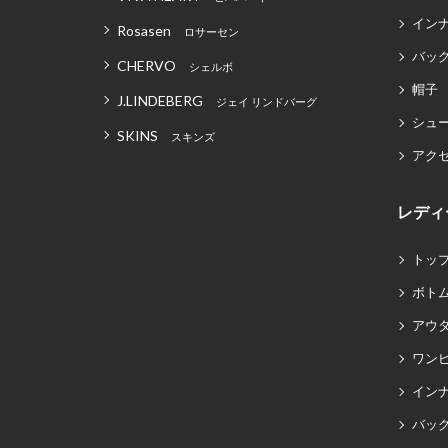
イン
Rosasen
ロサーセン
バッグ
CHERVO
シェルボ
帽子
J.LINDEBERG
ジェイ リンドバーグ
シュ
SKINS
スキンズ
アク
レディ
トッ
ボト
アウ
ワン
イン
バッグ