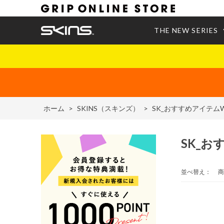
THE NEW SERIES
ホーム
>
SKINS（スキンズ）
>
SK_おすすめアイテムW
SK_お
並べ替え：
商