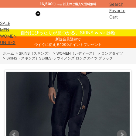
16,500
Search
円
以上のご購入で送料無料
（税込）
Favorite
Cart
SALE
Mypage
MEN
自分にぴったりが見つかる、SKINS wear 診断
WOMEN
新規会員登録で
UNISEX
今すぐに使える1000ポイントプレゼント
ホーム
>
SKINS（スキンズ）
>
WOMEN（レディース）
>
ロングタイツ
>
SKINS（スキンズ）SERIES-5 ウィメンズ ロングタイツ ブラック