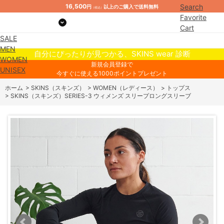
16,500
Search
円
以上のご購入で送料無料
（税込）
Favorite
Cart
SALE
Mypage
MEN
自分にぴったりが見つかる、SKINS wear 診断
WOMEN
新規会員登録で
UNISEX
今すぐに使える1000ポイントプレゼント
ホーム
>
SKINS（スキンズ）
>
WOMEN（レディース）
>
トップス
>
SKINS（スキンズ）SERIES-3 ウィメンズ スリープロングスリーブ