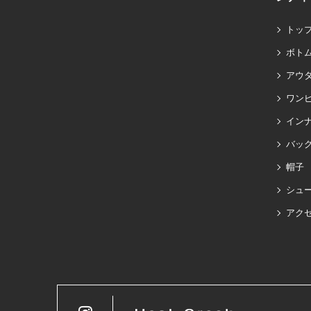
トッ
ボト
アウ
ワン
イン
バッグ
帽子
シュ
アク