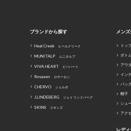
ブランドから探す
メンズ
トッ
Heal Creek
ヒールクリーク
ボト
MUNITALP
ムニタルプ
アウ
VIVA HEART
ビバハート
イン
Rosasen
ロサーセン
バッグ
CHERVO
シェルボ
帽子
J.LINDEBERG
ジェイ リンドバーグ
シュ
SKINS
スキンズ
アク
レディ