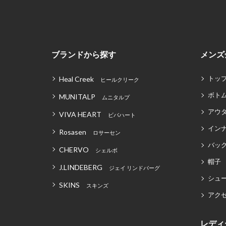
ブランドから探す
メンズ
トッ
Heal Creek
ヒールクリーク
ボト
MUNITALP
ムニタルプ
アウ
VIVA HEART
ビバハート
イン
Rosasen
ロサーセン
バッグ
CHERVO
シェルボ
帽子
J.LINDEBERG
ジェイ リンドバーグ
シュ
SKINS
スキンズ
アク
レディ