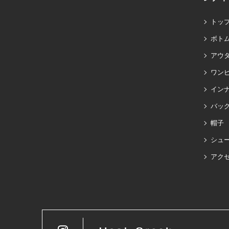
トッ
ボト
アウ
ワン
イン
バッグ
帽子
シュ
アク