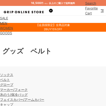
16,500
Search
円
以上のご購入で送料無料
（税込）
Favorite
Cart
SALE
Mypage
MEN
【会員様限定】全商品対象
WOMEN
2BUY15%OFF
GOODS
グッズ ベルト
ソックス
ベルト
グローブ
マーカー/フォーク
氷のう/保冷バッグ
フェイスカバー/アームカバー
キャップ