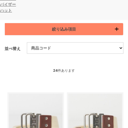
バイザー
ハット
絞り込み項目
並べ替え
24
件あります