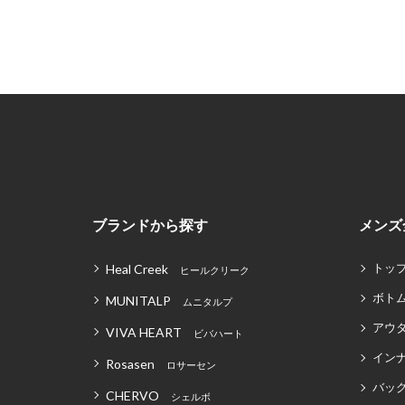
ブランドから探す
メンズ
トッ
Heal Creek
ヒールクリーク
ボト
MUNITALP
ムニタルプ
アウ
VIVA HEART
ビバハート
イン
Rosasen
ロサーセン
バッグ
CHERVO
シェルボ