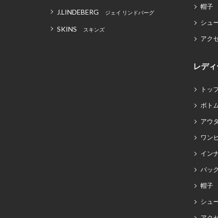
帽子
J.LINDEBERG
ジェイ リンドバーグ
シュ
SKINS
スキンズ
アク
レディ
トッ
ボト
アウ
ワン
イン
バッグ
帽子
シュ
アク