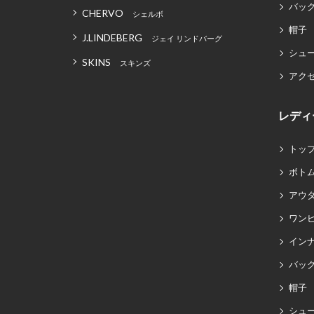
バッグ
CHERVO
シェルボ
帽子
J.LINDEBERG
ジェイ リンドバーグ
シュ
SKINS
スキンズ
アク
レディ
トッ
ボト
アウ
ワン
イン
バッグ
帽子
シュ