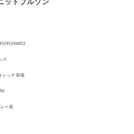
ニットブルゾン
）
45291246012
ンズ
トレッチ 制電
/M
グレー系