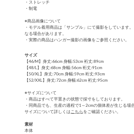
・ストレッチ
・制電
※商品画像について
・モデル着用商品は「サンプル」にて撮影をしています。
なる場合があります。
・実際の商品はハンガー撮影の画像をご参照ください。
サイズ
【46/M】身丈:66cm 身幅:53cm 裄丈:89cm
【48/L】身丈:68cm 身幅:56cm 裄丈:91cm
【50/XL】身丈:70cm 身幅:59cm 裄丈:93cm
【52/XXL】身丈:72cm 身幅:62cm 裄丈:95cm
※サイズについて
・商品はすべて平置きの状態で採寸をしております。
・同商品でも、生産の過程で1～2cmの個体差が生じる場
サイズについて詳しくは
こちら
をご確認ください。
素材
本体