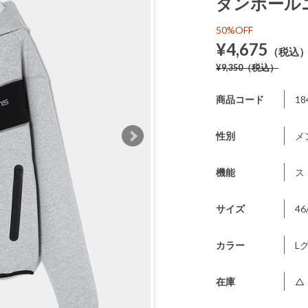
ダンボール
50%OFF
¥4,675
（税込
¥9,350
（税込）
商品コード
18
性別
メ
機能
ス
サイズ
46
カラー
L
在庫
△