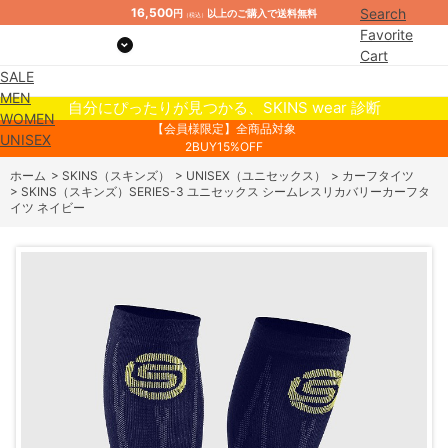
16,500
Search
円
以上のご購入で送料無料
（税込）
Favorite
Cart
SALE
Mypage
MEN
自分にぴったりが見つかる、SKINS wear 診断
WOMEN
【会員様限定】全商品対象
UNISEX
2BUY15%OFF
ホーム
>
SKINS（スキンズ）
>
UNISEX（ユニセックス）
>
カーフタイツ
>
SKINS（スキンズ）SERIES-3 ユニセックス シームレスリカバリーカーフタ
イツ ネイビー