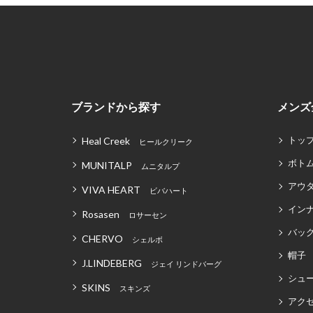
ブランドから探す
メンズ
トッ
Heal Creek
ヒールクリーク
ボト
MUNITALP
ムニタルプ
アウ
VIVA HEART
ビバハート
イン
Rosasen
ロサーセン
バッグ
CHERVO
シェルボ
帽子
J.LINDEBERG
ジェイ リンドバーグ
シュ
SKINS
スキンズ
アク