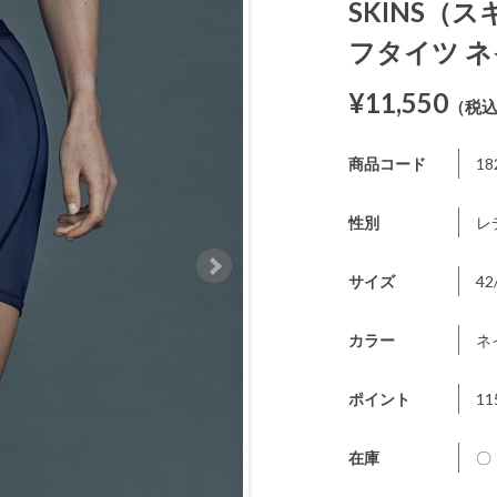
SKINS（ス
フタイツ 
¥11,550
（税
商品コード
18
性別
レ
サイズ
42
カラー
ネ
ポイント
11
在庫
〇