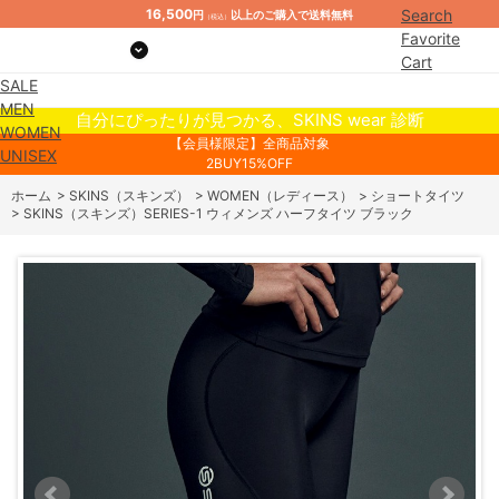
16,500
Search
円
以上のご購入で送料無料
（税込）
Favorite
Cart
SALE
Mypage
MEN
自分にぴったりが見つかる、SKINS wear 診断
WOMEN
【会員様限定】全商品対象
UNISEX
2BUY15%OFF
ホーム
>
SKINS（スキンズ）
>
WOMEN（レディース）
>
ショートタイツ
>
SKINS（スキンズ）SERIES-1 ウィメンズ ハーフタイツ ブラック