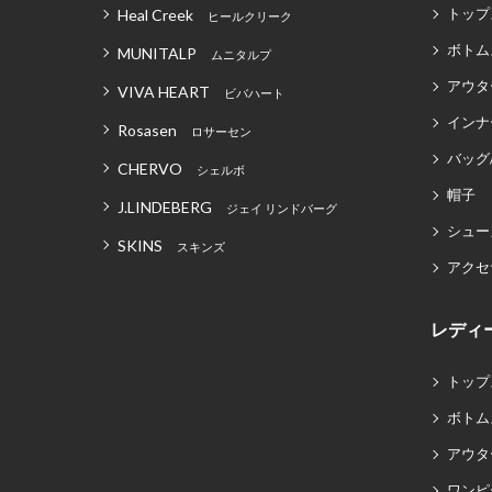
トップ
Heal Creek
ヒールクリーク
ボトム
MUNITALP
ムニタルプ
アウタ
VIVA HEART
ビバハート
インナ
Rosasen
ロサーセン
バッグ
CHERVO
シェルボ
帽子
J.LINDEBERG
ジェイ リンドバーグ
シュー
SKINS
スキンズ
アクセ
レディ
トップ
ボトム
アウタ
ワンピ