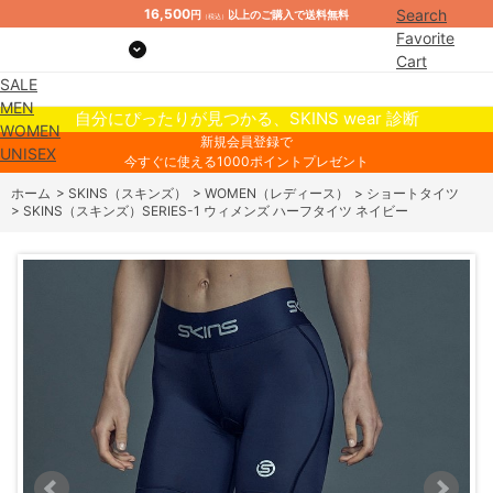
16,500
Search
円
以上のご購入で送料無料
（税込）
Favorite
Cart
SALE
Mypage
MEN
自分にぴったりが見つかる、SKINS wear 診断
WOMEN
新規会員登録で
UNISEX
今すぐに使える1000ポイントプレゼント
ホーム
>
SKINS（スキンズ）
>
WOMEN（レディース）
>
ショートタイツ
>
SKINS（スキンズ）SERIES-1 ウィメンズ ハーフタイツ ネイビー