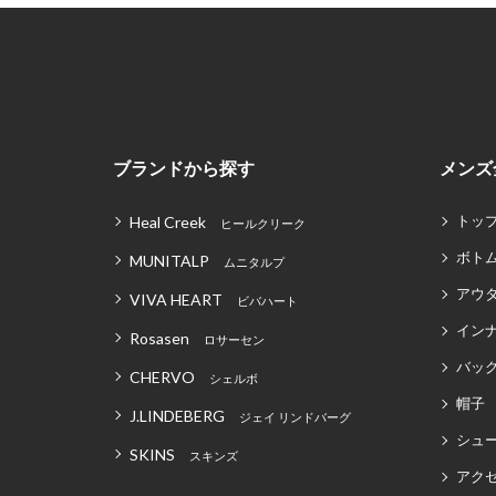
ブランドから探す
メンズ
トッ
Heal Creek
ヒールクリーク
ボト
MUNITALP
ムニタルプ
アウ
VIVA HEART
ビバハート
イン
Rosasen
ロサーセン
バッグ
CHERVO
シェルボ
帽子
J.LINDEBERG
ジェイ リンドバーグ
シュ
SKINS
スキンズ
アク