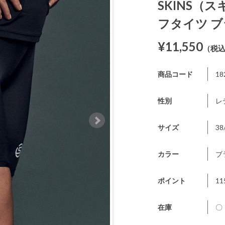
SKINS（ス
フタイツ 
¥11,550
（税
商品コード
18
性別
レ
サイズ
38
カラー
ブ
ポイント
11
在庫
〇