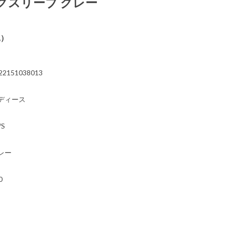
グスリーブ グレー
込）
22151038013
ディース
/S
レー
0