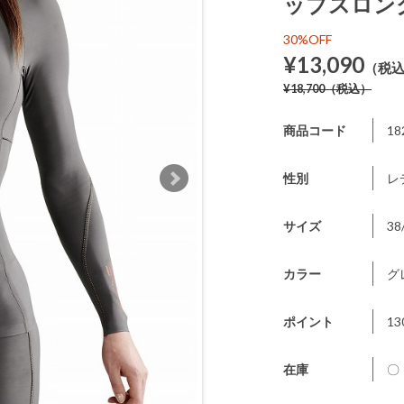
ップスロン
30%OFF
¥13,090
（税
¥18,700
（税込）
商品コード
18
性別
レ
サイズ
38
カラー
グ
ポイント
13
在庫
〇