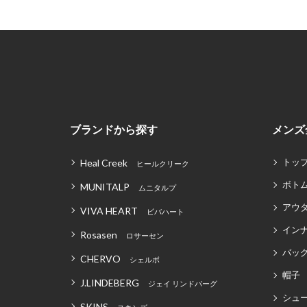
ブランドから探す
メンズ
トッ
Heal Creek
ヒールクリーク
ボト
MUNITALP
ムニタルプ
アウ
VIVA HEART
ビバハート
イン
Rosasen
ロサーセン
バッグ
CHERVO
シェルボ
帽子
J.LINDEBERG
ジェイ リンドバーグ
シュ
SKINS