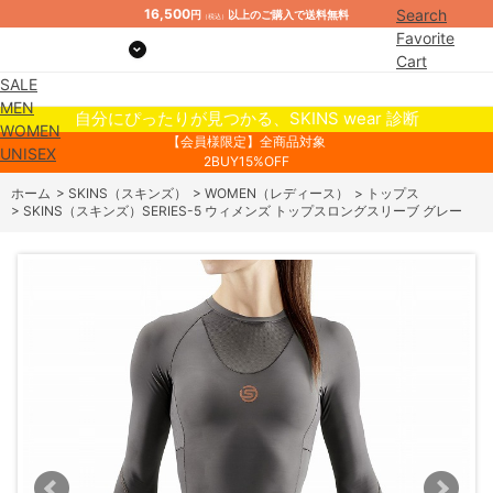
16,500
Search
円
以上のご購入で送料無料
（税込）
Favorite
Cart
SALE
Mypage
MEN
自分にぴったりが見つかる、SKINS wear 診断
WOMEN
【会員様限定】全商品対象
UNISEX
2BUY15%OFF
ホーム
>
SKINS（スキンズ）
>
WOMEN（レディース）
>
トップス
>
SKINS（スキンズ）SERIES-5 ウィメンズ トップスロングスリーブ グレー