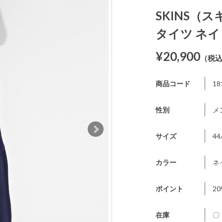
SKINS（ス
タイツ ネ
¥20,900
（税
商品コード
18
性別
メ
サイズ
44
カラー
ネ
ポイント
20
在庫
〇