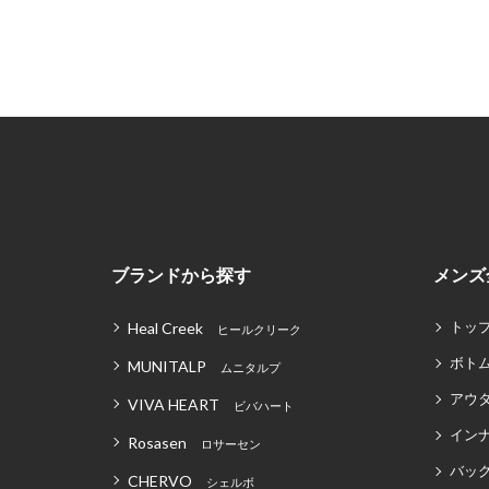
ブランドから探す
メンズ
トッ
Heal Creek
ヒールクリーク
ボト
MUNITALP
ムニタルプ
アウ
VIVA HEART
ビバハート
イン
Rosasen
ロサーセン
バッグ
CHERVO
シェルボ