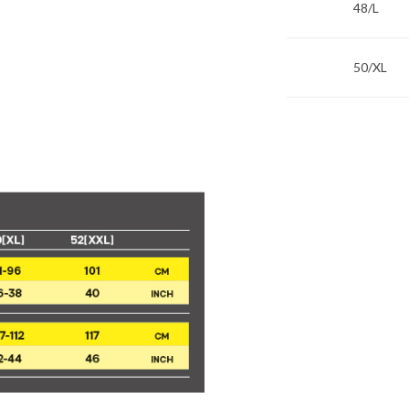
48/L
50/XL