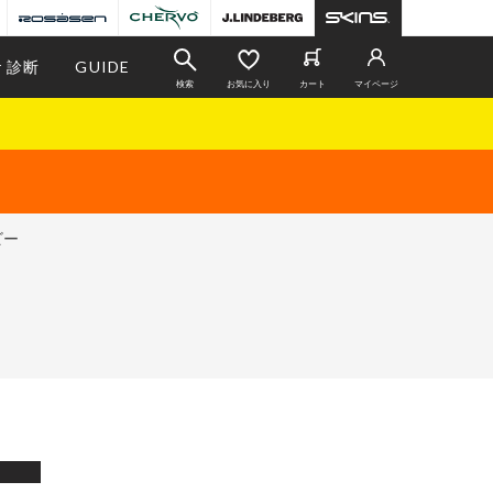
r 診断
GUIDE
検索
お気に入り
カート
マイページ
ビー