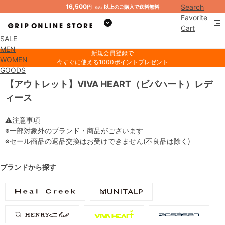
16,500
Search
円
以上のご購入で送料無料
（税込）
Favorite
Cart
SALE
Mypage
MEN
新規会員登録で
WOMEN
今すぐに使える1000ポイントプレゼント
GOODS
【アウトレット】VIVA HEART（ビバハート）レデ
ィース
⚠注意事項
※一部対象外のブランド・商品がございます
※セール商品の返品交換はお受けできません(不良品は除く)
ブランドから探す