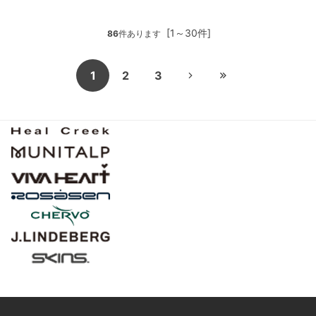
[1～30件]
86
件あります
1
2
3