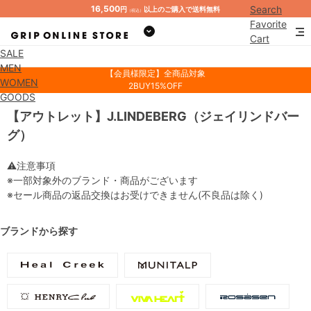
16,500
Search
円
以上のご購入で送料無料
（税込）
Favorite
Cart
SALE
Mypage
MEN
【会員様限定】全商品対象
WOMEN
2BUY15%OFF
GOODS
【アウトレット】J.LINDEBERG（ジェイリンドバー
グ）
⚠注意事項
※一部対象外のブランド・商品がございます
※セール商品の返品交換はお受けできません(不良品は除く)
ブランドから探す