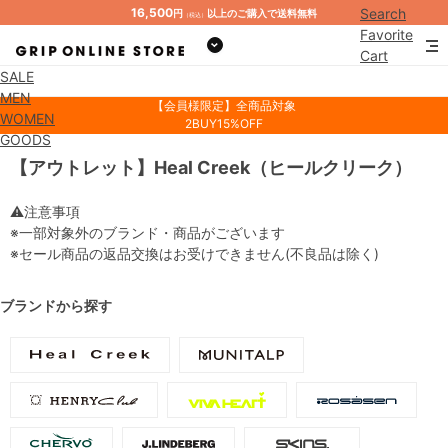
16,500
Search
円
以上のご購入で送料無料
（税込）
Favorite
Cart
SALE
Mypage
MEN
【会員様限定】全商品対象
WOMEN
2BUY15%OFF
GOODS
【アウトレット】Heal Creek（ヒールクリーク）
⚠注意事項
※一部対象外のブランド・商品がございます
※セール商品の返品交換はお受けできません(不良品は除く)
ブランドから探す