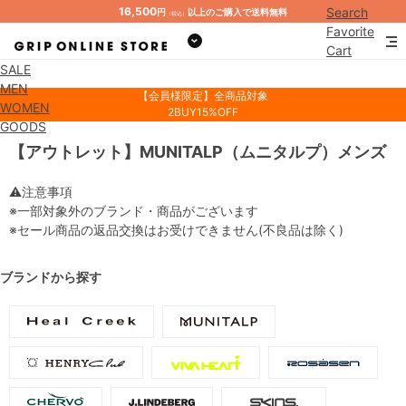
16,500
Search
円
以上のご購入で送料無料
（税込）
Favorite
Cart
SALE
Mypage
MEN
【会員様限定】全商品対象
WOMEN
2BUY15%OFF
GOODS
【アウトレット】MUNITALP（ムニタルプ）メンズ
⚠注意事項
※一部対象外のブランド・商品がございます
※セール商品の返品交換はお受けできません(不良品は除く)
ブランドから探す