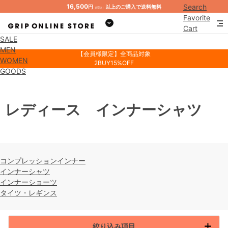
16,500
Search
円
以上のご購入で送料無料
（税込）
Favorite
Cart
SALE
Mypage
MEN
【会員様限定】全商品対象
WOMEN
2BUY15%OFF
GOODS
レディース インナーシャツ
コンプレッションインナー
インナーシャツ
インナーショーツ
タイツ・レギンス
絞り込み項目