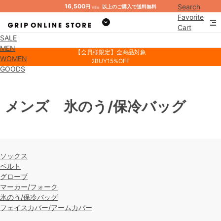
16,500
Search
円
以上のご購入で送料無料
（税込）
Favorite
Cart
SALE
Mypage
MEN
【会員様限定】全商品対象
WOMEN
2BUY15%OFF
GOODS
メンズ 氷のう/保冷バッグ
ソックス
ベルト
グローブ
マーカー/フォーク
氷のう/保冷バッグ
フェイスカバー/アームカバー