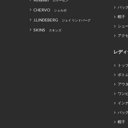
ロサーセン
バッグ
CHERVO
シェルボ
帽子
J.LINDEBERG
ジェイ リンドバーグ
シュ
SKINS
スキンズ
アク
レディ
トッ
ボト
アウ
ワン
イン
バッグ
帽子