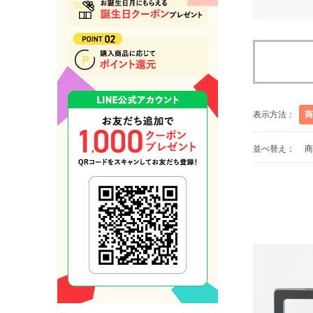
表示方法：
商
並べ替え：
商