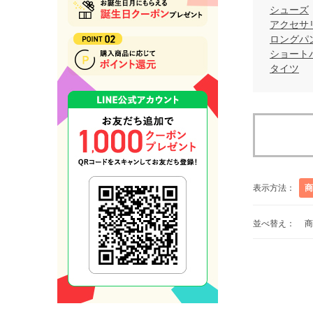
シューズ
アクセサ
ロングパ
ショート
タイツ
表示方法：
商
並べ替え：
商