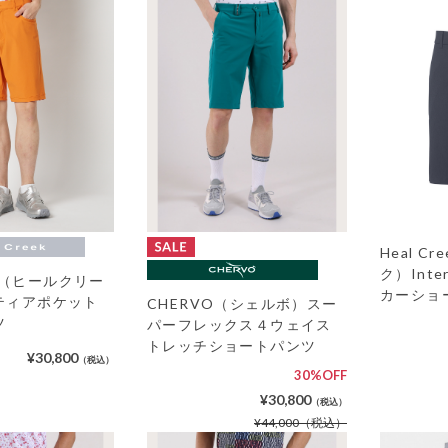
Heal C
ク）Inte
eek（ヒールクリー
カーショ
ティアポケット
CHERVO（シェルボ）スー
ツ
パーフレックス４ウェイス
トレッチショートパンツ
¥30,800
（税込）
30%OFF
¥30,800
（税込）
¥44,000
（税込）