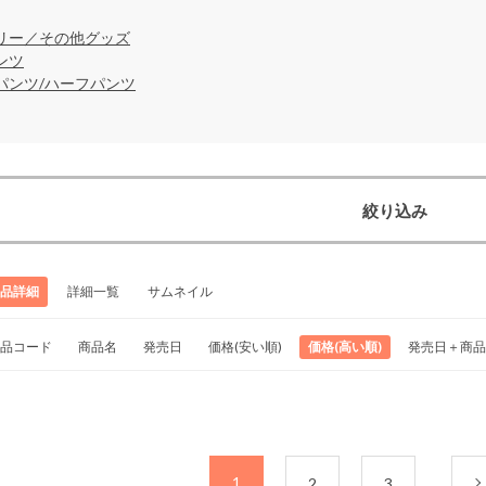
リー／その他グッズ
ンツ
パンツ/ハーフパンツ
絞り込み
品詳細
詳細一覧
サムネイル
品コード
商品名
発売日
価格(安い順)
価格(高い順)
発売日＋商品
1
2
3