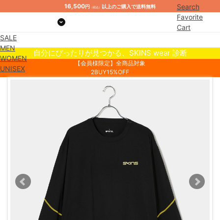
16,500
Search
円
以上のご購入で送料無料
（税込）
Favorite
Cart
SALE
Mypage
MEN
自分にぴったりが見つかる、SKINS wear 診断
WOMEN
【会員様限定】全商品対象
UNISEX
2BUY15%OFF