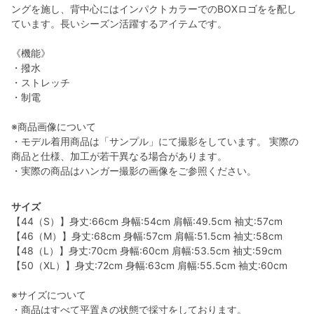
ングを施し、背中心にはインパクトカラーでのBOXロゴをを配し
ています。長いシーズン活躍するアイテムです。
《機能》
・撥水
・ストレッチ
・制電
※商品画像について
・モデル着用商品は「サンプル」にて撮影をしています。 実際の
商品と仕様、加工が若干異なる場合があります。
・実際の商品はハンガー撮影の画像をご参照ください。
サイズ
【44（S）】身丈:66cm 身幅:54cm 肩幅:49.5cm 袖丈:57cm
【46（M）】身丈:68cm 身幅:57cm 肩幅:51.5cm 袖丈:58cm
【48（L）】身丈:70cm 身幅:60cm 肩幅:53.5cm 袖丈:59cm
【50（XL）】身丈:72cm 身幅:63cm 肩幅:55.5cm 袖丈:60cm
※サイズについて
・商品はすべて平置きの状態で採寸をしております。