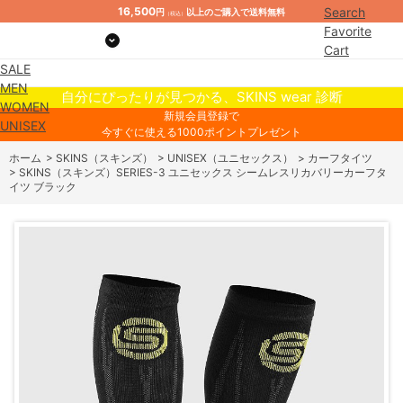
16,500
Search
円
以上のご購入で送料無料
（税込）
Favorite
Cart
SALE
Mypage
MEN
自分にぴったりが見つかる、SKINS wear 診断
WOMEN
新規会員登録で
UNISEX
今すぐに使える1000ポイントプレゼント
ホーム
>
SKINS（スキンズ）
>
UNISEX（ユニセックス）
>
カーフタイツ
>
SKINS（スキンズ）SERIES-3 ユニセックス シームレスリカバリーカーフタ
イツ ブラック