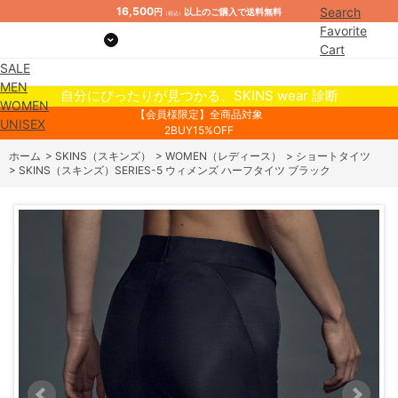
16,500
Search
円
以上のご購入で送料無料
（税込）
Favorite
Cart
SALE
Mypage
MEN
自分にぴったりが見つかる、SKINS wear 診断
WOMEN
【会員様限定】全商品対象
UNISEX
2BUY15%OFF
ホーム
>
SKINS（スキンズ）
>
WOMEN（レディース）
>
ショートタイツ
>
SKINS（スキンズ）SERIES-5 ウィメンズ ハーフタイツ ブラック